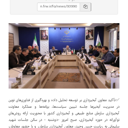
✅تأکید معاون آبخیزداری بر توسعه تحلیل داده و بهره‌گیری از فناوری‌های نوین
در مدیریت آبخیزها جلسه تبیین سیاست‌ها، برنامه‌ها و عملکرد معاونت
آبخیزداری سازمان منابع طبیعی و آبخیزداری کشور با محوریت ارائه روش‌های
نوآورانه در حوزه آبخیزداری، صبح امروز -دوشنبه - در سالن جلسات شهید
سلیمانی به ریاست حسن وحید، معاون آبخیزداری سازمان، و با حضور معاونان،