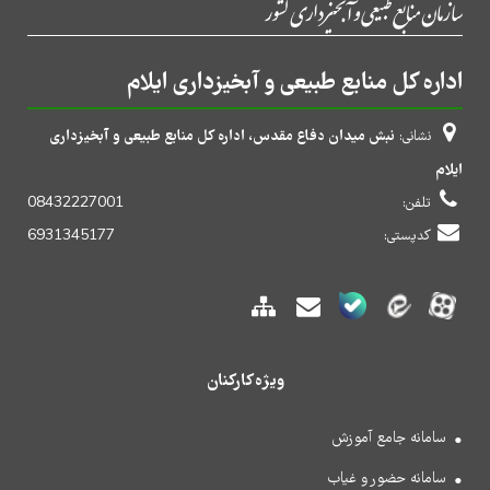
اداره کل منابع طبیعی و آبخیزداری ایلام
نبش میدان دفاع مقدس، اداره کل منابع طبیعی و آبخیزداری
نشانی:
ایلام
تلفن:
08432227001
کدپستی:
6931345177
ویژه کارکنان
سامانه جامع آموزش
سامانه حضور و غیاب